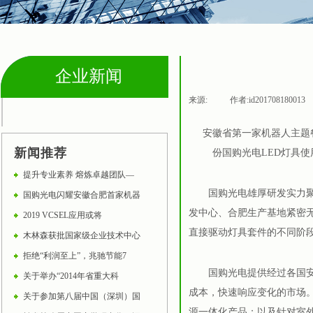
企业新闻
来源:
|
作者:
id201708180013
企业新闻
安徽省第一家机器人主题餐
新闻推荐
份国购光电LED灯具
提升专业素养 熔炼卓越团队—
国购光电雄厚研发实力聚集
国购光电闪耀安徽合肥首家机器
发中心、合肥生产基地紧密无
2019 VCSEL应用或将
直接驱动灯具套件的不同阶
木林森获批国家级企业技术中心
拒绝“利润至上”，兆驰节能7
国购光电提供经过各国安规
关于举办“2014年省重大科
成本，快速响应变化的市场。
关于参加第八届中国（深圳）国
源一体化产品；以及针对室外