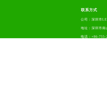
首页
联系方式
行业传媒
公司：深圳市L
企业新闻
人才培训
地址：
深圳市南
政策法规
中介金融
电话：+86-755-2
科技资讯
标准专利
邮箱：1284510
网站：www.szled
展会论坛
申请入会
版权所有©