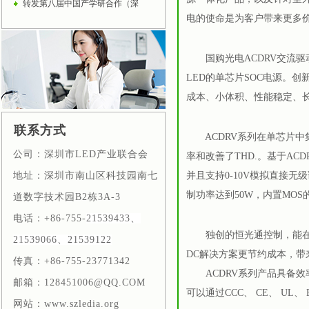
转发第八届中国产学研合作（深
电的使命是为客户带来更多
国购光电ACDRV交流驱动
LED的单芯片SOC电源。
成本、小体积、性能稳定、长
联系方式
ACDRV系列在单芯片中集
公司：深圳市LED产业联合会
率和改善了THD.。基于AC
地址：深圳市南山区科技园南七
并且支持0-10V模拟直接无
制功率达到50W，内置MOS
道数字技术园B2栋
3A-3
电话：+86-755-
21539433、
独创的恒光通控制，能在输
21539066、21539122
DC解决方案更节约成本，带
传真：+86-755-23771342
ACDRV系列产品具备效率
邮箱：128451006@QQ.COM
可以通过CCC、 CE、 UL、
网站：www.szledia.org